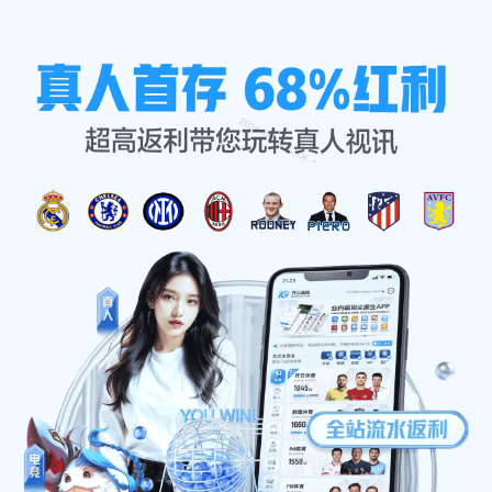
捷报
比分网
立即查看